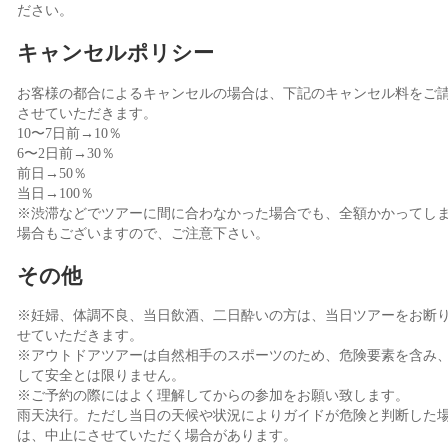
ださい。
キャンセルポリシー
お客様の都合によるキャンセルの場合は、下記のキャンセル料をご
させていただきます。
10〜7日前→10％
6〜2日前→30％
前日→50％
当日→100％
※渋滞などでツアーに間に合わなかった場合でも、全額かかってし
場合もございますので、ご注意下さい。
その他
※妊婦、体調不良、当日飲酒、二日酔いの方は、当日ツアーをお断
せていただきます。
※アウトドアツアーは自然相手のスポーツのため、危険要素を含み
して安全とは限りません。
※ご予約の際にはよく理解してからの参加をお願い致します。
雨天決行。ただし当日の天候や状況によりガイドが危険と判断した
は、中止にさせていただく場合があります。