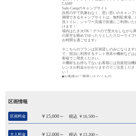
CAMP
Sado Campのキャンプサイト
自然の中で気兼ねなく、思い思いのキャンプ
満喫できるキャンプサイトは、無料駐車場、
洗トイレ、シャワー完備で快適にご利用いた
けます！
場内はたき火OK！デスので焚火をしながら
の星空を眺めでゆったりとしたスローライフ
お時間を過ごせます♪
※こちらのプランは区画貸しのみになります
で、宿泊に利用するテント用具や機材などは
客様でご用意ください。
※機材をお持ちでないお客様には別途宿泊機
レンタル料金がかかりますのでご注意くださ
い！
■お客様がご用意いただくもの
・テント用具
・機材一式
・食材など持ち込み自由です
【料金について】
区画情報
■区画料金
1区画¥15,000の基本料金がかかります。
■入場料（施設利用料金）
￥15,000～
区画料金
税込 ￥16,500～
・大人1名様につき¥12,000
・子供（小学生以下）1名様につき¥8,500
￥12,000～
大人料金
税込 ￥13,200～