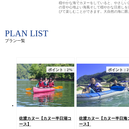
穏やかな海でカヌーをしていると、やさしい
の音や心地よい海風そして穏やかな日差しを
びて楽しむことができます。大自然の海に囲
れて非日常のスローライフを楽しみませんか
PLAN LIST
プラン一覧
ポイント：2%
ポイント：
佐渡カヌー【カヌー半日湖コ
佐渡カヌー【カヌー半日海
ース】
ース】