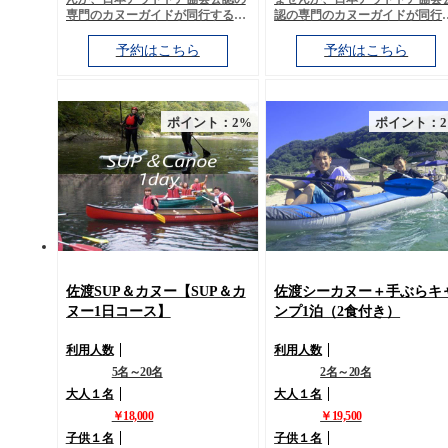
専門のカヌーガイドが同行するの
認の専門のカヌーガイドが同行
で安心です。 佐渡で遊ぶならおす
るので安心です。 佐渡で遊ぶな
すめなのが子供から参加すること
おすすめなのが子供から参加す
予約はこちら
予約はこちら
のできるカヌー体験がいいです
ことのできるシーカヌー体験が
よ。 静かな湖でカヌーをしている
いですよ。 穏やかな海でカヌー
と、やさしい鳥の声や心地よい風
していると、やさしい波の音や
の音そして穏やかな日差しを浴び
地よい海風そして穏やかな日差
ポイント：2%
ポイント：
て楽しむことができます。大自然
を浴びて楽しむことができます
の新緑に囲まれた湖で非日常のス
大自然の海に囲まれて非日常の
ローライフを楽しみませんか？ 佐
ローライフを楽しみませんか？ 
渡の観光で遊ぶアクティビティー
渡の観光で遊ぶアクティビティ
湖のアウトドア体験を満喫してみ
海のアウトドア体験を満喫して
ませんか？ ◆割引情報 ・家族割
ませんか？ ◆割引情報 ・家族
引 ・グループ割引 ・イベント情
引 ・グループ割引 ・イベント
報 ※各種格安情報などございます
報 ※各種格安情報などございま
ので是非ご利用くださいませ
ので是非ご利用くださいませ
佐渡SUP＆カヌー【SUP＆カ
佐渡シーカヌー＋手ぶらキ
ヌー1日コース】
ンプ1泊（2食付き）
利用人数
利用人数
5名～20名
2名～20名
大人１名
大人１名
￥18,000
￥19,500
子供１名
子供１名