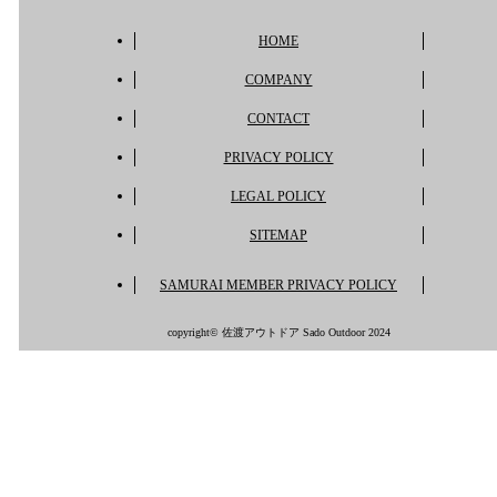
HOME
COMPANY
CONTACT
PRIVACY POLICY
LEGAL POLICY
SITEMAP
SAMURAI MEMBER PRIVACY POLICY
copyright© 佐渡アウトドア Sado Outdoor 2024