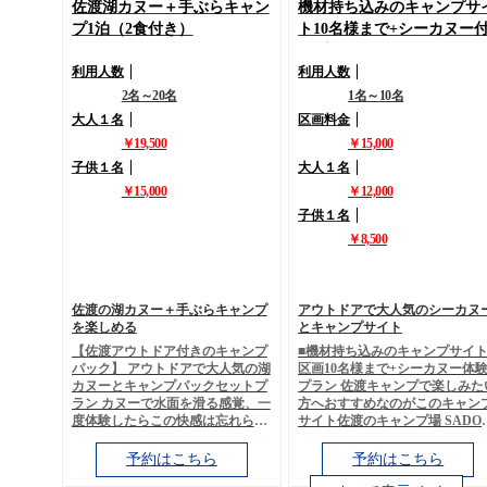
ループ割引 ・イベント情報 ※各
す！ ■宿泊エリアについて キャン
佐渡湖カヌー＋手ぶらキャン
機材持ち込みのキャンプサ
種格安情報などございますので是
プエリアはテント泊となります
プ1泊（2食付き）
ト10名様まで+シーカヌー
非ご利用くださいませ
テントはTIPIテントorドームテ
きプラン
トとなります。 ■BBQ 夕食はBBQ
利用人数
利用人数
となり、食材は牛肉、豚肉、鶏
肉、焼きそば、豆腐などありま
2名～20名
1名～10名
す。 朝食はジャムパンで他にド
大人１名
区画料金
ンク、バナナ、ヨーグルトです
■ご利用方法と注意事項 BBQの
￥19,500
￥15,000
おこしは当社のスタッフが行い
子供１名
大人１名
すのでご安心ください。
￥15,000
￥12,000
子供１名
￥8,500
佐渡の湖カヌー＋手ぶらキャンプ
アウトドアで大人気のシーカヌ
を楽しめる
とキャンプサイト
【佐渡アウトドア付きのキャンプ
■機材持ち込みのキャンプサイト 
パック】 アウトドアで大人気の湖
区画10名様まで+シーカヌー体
カヌーとキャンプパックセットプ
プラン 佐渡キャンプで楽しみた
ラン カヌーで水面を滑る感覚、一
方へおすすめなのがこのキャン
度体験したらこの快感は忘れられ
サイト佐渡のキャンプ場 SADO
ません。 スムーズで安定感のある
CAMP Sado Campのキャンプ
カヌーならではの爽快感と、絶景
ト 自然の中で気兼ねなく、思い
予約はこちら
予約はこちら
やきらめく水面を眺めるだけで癒
いのキャンプを満喫できるキャ