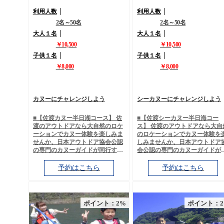
利用人数
利用人数
2名～50名
2名～50名
大人１名
大人１名
￥10,500
￥10,500
子供１名
子供１名
￥8,000
￥8,000
カヌーにチャレンジしよう
シーカヌーにチャレンジしよう
■【佐渡カヌー半日湖コース】 佐
■【佐渡シーカヌー半日海コー
渡のアウトドアなら大自然のロケ
ス】 佐渡のアウトドアなら大自
ーションでカヌー体験を楽しみま
のロケーションでカヌー体験を
せんか、日本アウトドア協会公認
しみませんか、日本アウトドア
の専門のカヌーガイドが同行する
会公認の専門のカヌーガイドが
ので安心です。 佐渡で遊ぶならお
行するので安心です。 佐渡で遊
すすめなのが子供から参加するこ
ならおすすめなのが子供から参
予約はこちら
予約はこちら
とのできるカヌー体験がいいです
することのできるシーカヌー体
よ。 静かな湖でカヌーをしている
がいいですよ。 穏やかな海でカ
と、やさしい鳥の声や心地よい風
ーをしていると、やさしい波の
の音そして穏やかな日差しを浴び
や心地よい海風そして穏やかな
ポイント：2%
ポイント：
て楽しむことができます。大自然
差しを浴びて楽しむことができ
の新緑に囲まれた湖で非日常のス
す。大自然の海に囲まれて非日
ローライフを楽しみませんか？ 佐
のスローライフを楽しみません