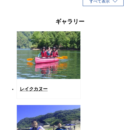
されます。 手漕ぎだから静かで小
プサイトは、無料駐車場、水洗
回りがきいて、行きたいところへ
イレ、シャワー完備で快適にご
進める楽しみ。 専門のガイドが案
用いただけます！ 場内はたき火
内してくれるので、迷うことなく
OK！デスので焚火をしながら
進んでいけます。 大切な人との思
点の星空を眺めでゆったりとし
ギャラリー
い出や、家族とのレジャーにも最
スローライフなお時間を過ごせ
適です。 ■宿泊エリアについて キ
す♪ ※こちらのプランは区画貸し
ャンプエリアはテント泊となりま
のみになりますので、宿泊に利
す。 テントはTIPIテントorドーム
するテント用具や機材などはお
テントとなります。 ■BBQ 夕食は
様でご用意ください。 ※機材を
BBQとなり、食材は牛肉、豚肉、
持ちでないお客様には別途宿泊
鶏肉、焼きそば、豆腐などありま
材レンタル料金がかかりますの
す。 朝食はジャムパンで他にドリ
ご注意ください！ ■お客様がご
ンク、バナナ、ヨーグルトです。
意いただくもの ・テント用具 
■ご利用方法と注意事項 BBQの火
機材一式 ・食材など持ち込み自
おこしは当社のスタッフが行いま
です 【料金について】 ■区画料金
すのでご安心ください。
1区画¥15,000の基本料金がかか
ます。 ■入場料（施設利用料金
・大人1名様につき¥12,000 ・子
レイクカヌー
（小学生以下）1名様につき¥8,50