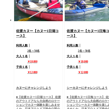
渡の観光で遊ぶアクティビティー
か？ 佐渡の観光で遊ぶアクティ
湖のアウトドア体験を満喫してみ
ティー海のアウトドア体験を満
ませんか？ ◆割引情報 ・家族割
してみませんか？ ◆割引情報 
引 ・グループ割引 ・イベント情
家族割引 ・グループ割引 ・イ
報 ※各種格安情報などございます
ント情報 ※各種格安情報などご
ので是非ご利用くださいませ
いますので是非ご利用ください
せ
佐渡カヌー【カヌー1日湖コ
佐渡カヌー【カヌー1日海
ース】
ース】
利用人数
利用人数
2名～50名
2名～50名
大人１名
大人１名
￥18,000
￥18,000
子供１名
子供１名
￥12,000
￥12,000
カヌーにチャレンジしよう
シーカヌーにチャレンジしよう
■【佐渡カヌー1日湖コース】 佐渡
■【佐渡カヌー1日海コース】 佐
のアウトドアなら大自然のロケー
のアウトドアなら大自然のロケ
ションでカヌー体験を楽しみませ
ションでシーカヌー体験を楽し
んか、日本アウトドア協会公認の
ませんか、日本アウトドア協会