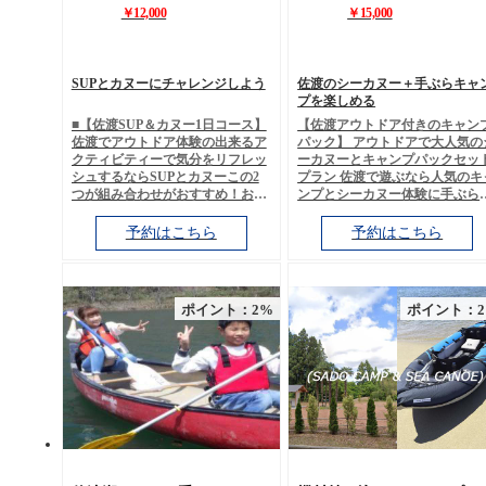
￥12,000
￥15,000
SUPとカヌーにチャレンジしよう
佐渡のシーカヌー＋手ぶらキャ
プを楽しめる
■【佐渡SUP＆カヌー1日コース】
【佐渡アウトドア付きのキャン
佐渡でアウトドア体験の出来るア
パック】 アウトドアで大人気の
クティビティーで気分をリフレッ
ーカヌーとキャンプパックセッ
シュするならSUPとカヌーこの2
プラン 佐渡で遊ぶなら人気のキ
つが組み合わせがおすすめ！お昼
ンプとシーカヌー体験に手ぶら
のランチがついているお得な1日
参加できるキャンプパックがお
パックのご案内です。 自然豊かな
すめ！ 穏やかな海でカヌーをし
予約はこちら
予約はこちら
ロケーションでアウトドアを一日
いると、やさしい波の音や心地
中楽しみましょう♪ ◆SUP＆カヌ
い海風そして穏やかな日差しを
ー SUPしたいしカヌーもしたいっ
びて楽しむことができます。大
て方にお勧めなのがこのアウトド
然の海に囲まれて非日常のスロ
ポイント：2%
ポイント：
ア1日コースがおすすめ！せっか
ライフを楽しみませんか？ 春か
くだから、どうせやるなら思いっ
秋まで体験できます！または泳
きりアウトドアを楽しみたい方に
ない方でもライフジャケット・
おすすめなのがこのパック、大人
エットスーツなどを着用します
気のSUPとカヌーのセットプラン
で安心してご参加いただきお楽
です。 お昼のランチと無料のドリ
み頂けます♪ 子供さんから参加
ンクも付いていますよ。 佐渡の観
きるカヌーコースですので、ご
光で遊ぶアクティビティー海のア
族やグループにお勧めです！ 日
ウトドア体験を満喫してみません
にはない自然を体感しながら特
か？ ◆割引情報 ・家族割引 ・グ
なお時間をお過ごしいただけま